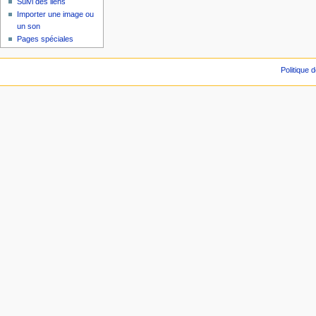
Suivi des liens
Importer une image ou
un son
Pages spéciales
Politique d