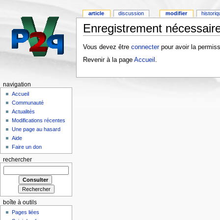
article
discussion
modifier
histori
Enregistrement nécessaire
Vous devez être
connecter
pour avoir la permiss
Revenir à la page
Accueil
.
navigation
Accueil
Communauté
Actualités
Modifications récentes
Une page au hasard
Aide
Faire un don
rechercher
boîte à outils
Pages liées