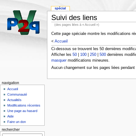
spécial
Suivi des liens
(des pages liées à « Accueil »)
Cette page spéciale montre les modifications réc
<
Accueil
Ci-dessous se trouvent les 50 dernières modific
Afficher les
50
|
100
|
250
|
500
dernières modifi
masquer
modifications mineures.
Aucun changement sur les pages liées pendant l
navigation
Accueil
Communauté
Actualités
Modifications récentes
Une page au hasard
Aide
Faire un don
rechercher