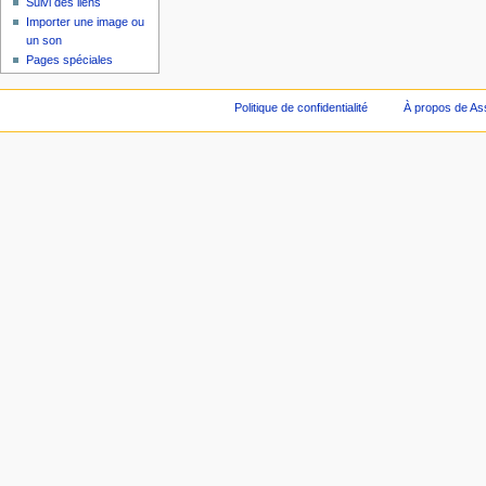
Suivi des liens
Importer une image ou
un son
Pages spéciales
Politique de confidentialité
À propos de As